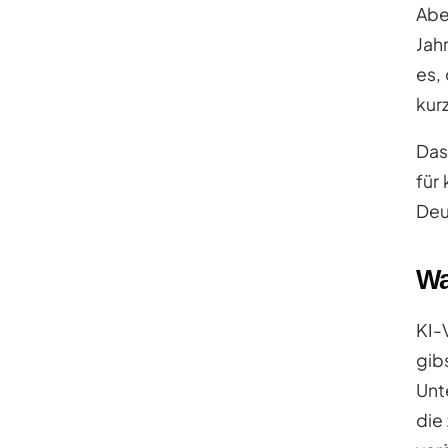
Abe
Jah
es,
kur
Das
für
Deu
Wa
KI-
gib
Unt
die