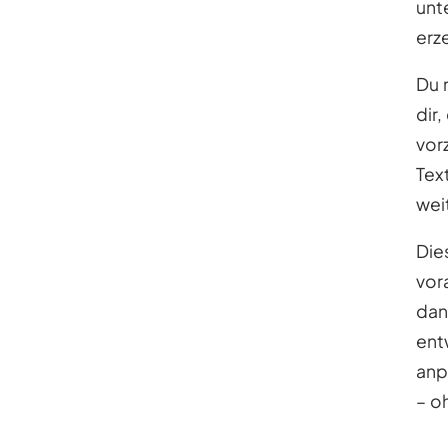
unt
erz
Du 
dir
vor
Tex
wei
Die
vor
dan
ent
anp
– o