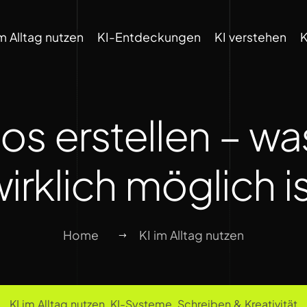
im Alltag nutzen
KI-Entdeckungen
KI verstehen
K
os erstellen – w
irklich möglich i
Home
KI im Alltag nutzen
KI im Alltag nutzen
,
KI-Systeme
,
Schreiben & Kreativität