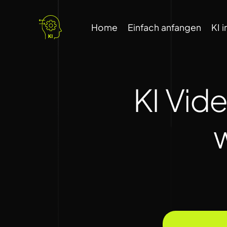
Home
Einfach anfangen
KI 
KI Vide
w