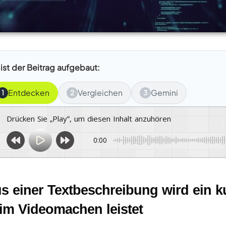
 ist der Beitrag aufgebaut:
Entdecken
Vergleichen
Gemini
1
2
3
Drücken Sie „Play“, um diesen Inhalt anzuhören
0:00
s einer Textbeschreibung wird ein k
im Videomachen leistet