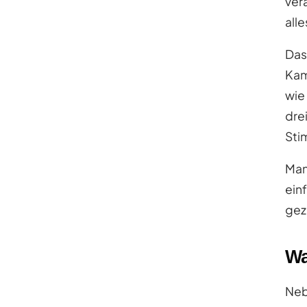
ver
all
Das
Kam
wie
dre
Sti
Man
ein
gez
Wa
Neb