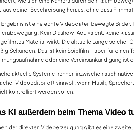
ändert, wie sich eine Kamera durch den Raum bewegt, 
es aus deiner Beschreibung heraus, ohne dass Filmmate
 Ergebnis ist eine echte Videodatei: bewegte Bilder, 
erabewegung. Kein Diashow-Äquivalent, keine klassi
 gefilmtes Material wirkt. Die aktuelle Länge solcher C
ißig Sekunden. Das ist kein Spielfilm – aber für einen 
mmungsaufnahme oder eine Vereinsankündigung ist d
che aktuelle Systeme nennen inzwischen auch native 
facher Videoeditor oft sinnvoll, wenn Musik, Sprecher
ielt kontrolliert werden sollen.
s KI außerdem beim Thema Video t
en der direkten Videoerzeugung gibt es eine zweite, 