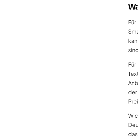
Wa
Für
Sma
kan
sin
Für
Tex
Anb
der
Prei
Wic
Deu
das