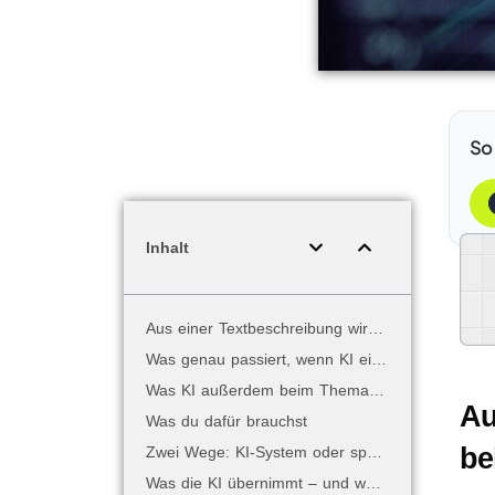
So
Inhalt
Aus einer Textbeschreibung wird ein kurzer Film – was KI heute beim Videomachen leistet
Was genau passiert, wenn KI ein Video erzeugt
Was KI außerdem beim Thema Video tun kann
Au
Was du dafür brauchst
be
Zwei Wege: KI-System oder spezialisierte App
Was die KI übernimmt – und was der Mensch einbringt