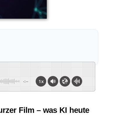
1x
-:--
urzer Film – was KI heute