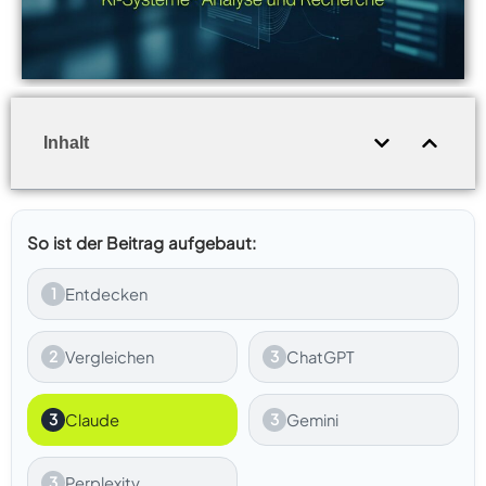
Inhalt
So ist der Beitrag aufgebaut:
1
Entdecken
2
Vergleichen
3
ChatGPT
3
Claude
3
Gemini
3
Perplexity