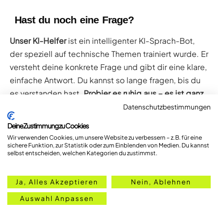
Hast du noch eine Frage?
Unser KI-Helfer
ist ein intelligenter KI-Sprach-Bot,
der speziell auf technische Themen trainiert wurde. Er
versteht deine konkrete Frage und gibt dir eine klare,
einfache Antwort. Du kannst so lange fragen, bis du
es verstanden hast.
Probier es ruhig aus – es ist ganz
einfach.
Datenschutzbestimmungen
Deine Zustimmung zu Cookies
Jetzt Frage stellen
Wie funktioniert das?
Wir verwenden Cookies, um unsere Website zu verbessern – z. B. für eine
sichere Funktion, zur Statistik oder zum Einblenden von Medien. Du kannst
selbst entscheiden, welchen Kategorien du zustimmst.
Ja, Alles Akzeptieren
Nein, Ablehnen
Auswahl Anpassen
Kommentar