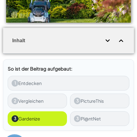
Inhalt
So ist der Beitrag aufgebaut:
1
Entdecken
2
Vergleichen
3
PictureThis
3
Gardenize
3
Pl@ntNet