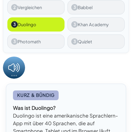
2
Vergleichen
3
Babbel
3
Duolingo
3
Khan Academy
3
Photomath
3
Quizlet
KURZ & BÜNDIG
Was ist Duolingo?
Duolingo ist eine amerikanische Sprachlern-
App mit über 40 Sprachen, die auf
Smartphone, Tablet und im Browser läuft.