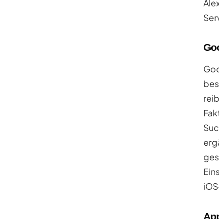
Ale
Ser
Goo
Goo
bes
rei
Fak
Suc
erg
ges
Ein
iOS
App