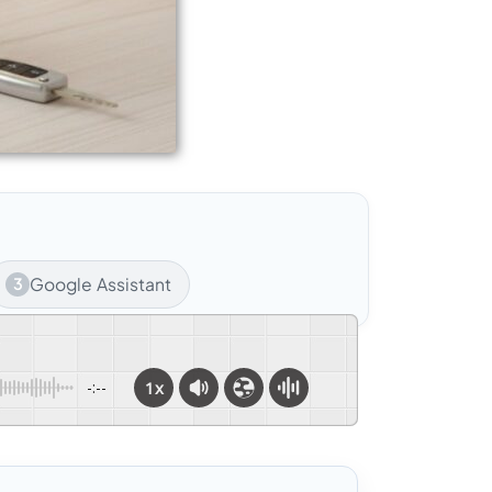
Google Assistant
3
1x
-:--