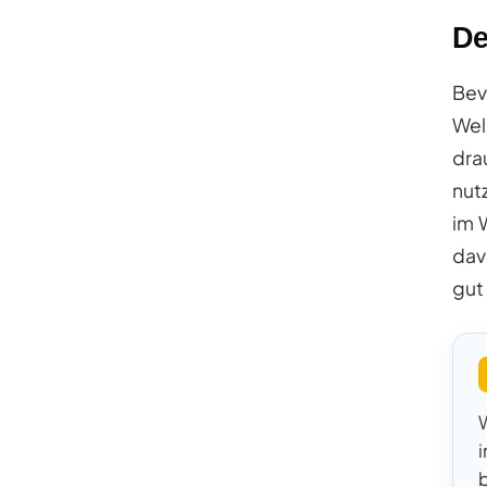
De
Bev
Wel
dra
nut
im 
dav
gut
i