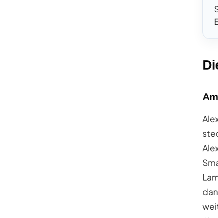
Di
Ama
Ale
ste
Ale
Sma
Lam
dan
wei