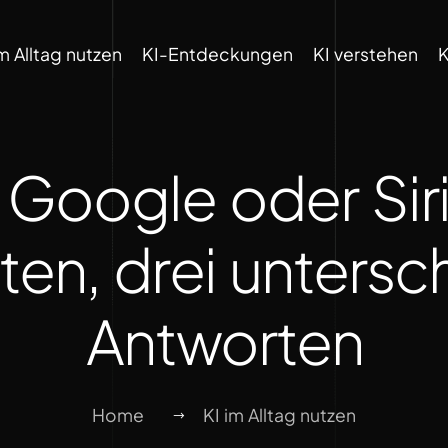
im Alltag nutzen
KI-Entdeckungen
KI verstehen
K
 Google oder Siri
ten, drei untersc
Antworten
Home
KI im Alltag nutzen