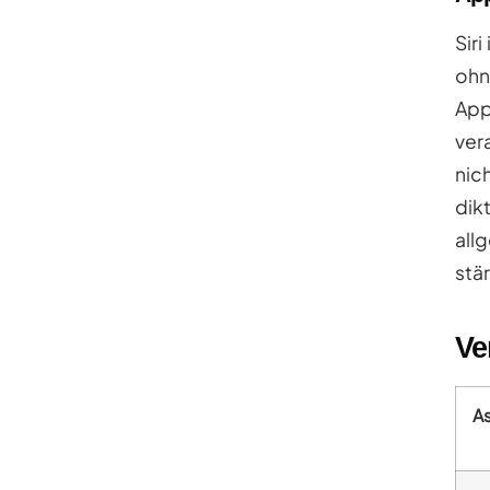
Sir
ohn
App
ver
nic
dik
all
stä
Ve
As