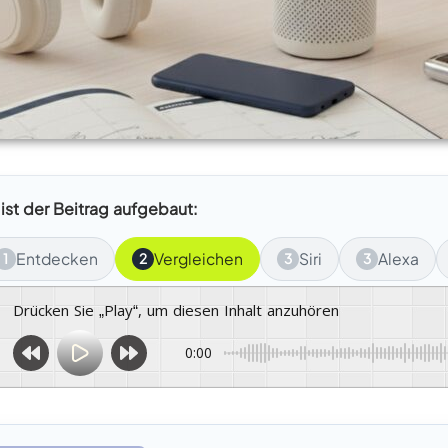
 ist der Beitrag aufgebaut:
Entdecken
Vergleichen
Siri
Alexa
1
2
3
3
Drücken Sie „Play“, um diesen Inhalt anzuhören
0:00