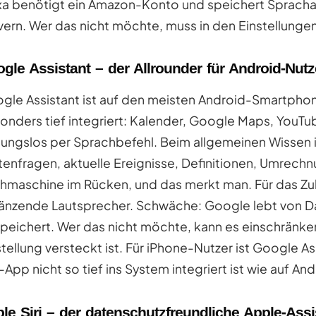
xa benötigt ein Amazon-Konto und speichert Sprach
vern. Wer das nicht möchte, muss in den Einstellunge
gle Assistant – der Allrounder für Android-Nutz
gle Assistant ist auf den meisten Android-Smartphones
onders tief integriert: Kalender, Google Maps, YouTube
bungslos per Sprachbefehl. Beim allgemeinen Wissen i
tenfragen, aktuelle Ereignisse, Definitionen, Umrech
hmaschine im Rücken, und das merkt man. Für das Zu
änzende Lautsprecher. Schwäche: Google lebt von Da
peichert. Wer das nicht möchte, kann es einschränke
stellung versteckt ist. Für iPhone-Nutzer ist Google As
-App nicht so tief ins System integriert ist wie auf And
le Siri – der datenschutzfreundliche Apple-Assi