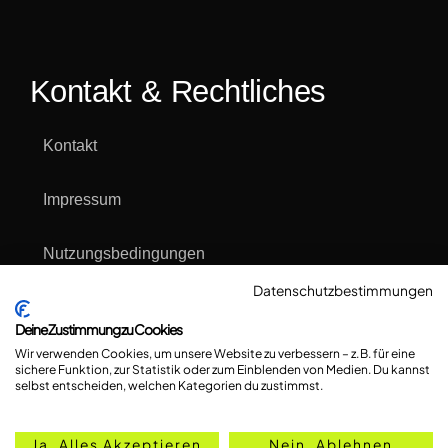
Kontakt & Rechtliches
Kontakt
Impressum
Nutzungsbedingungen
Datenschutzbestimmungen
Datenschutzerklärung
Deine Zustimmung zu Cookies
Wir verwenden Cookies, um unsere Website zu verbessern – z. B. für eine
Cookie Einstellungen & Übersicht
sichere Funktion, zur Statistik oder zum Einblenden von Medien. Du kannst
selbst entscheiden, welchen Kategorien du zustimmst.
Ja, Alles Akzeptieren
Nein, Ablehnen