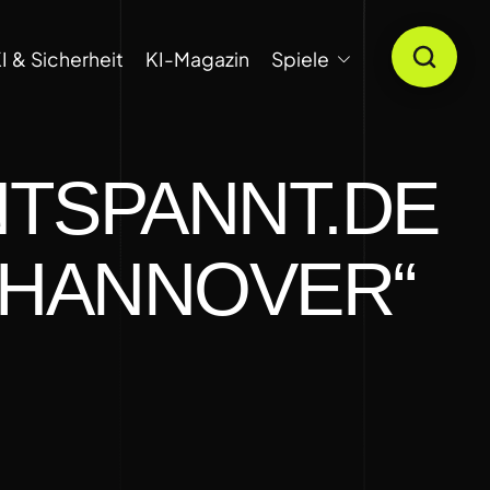
I & Sicherheit
KI-Magazin
Spiele
NTSPANNT.DE
S HANNOVER“