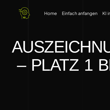
Home
Einfach anfangen
KI 
AUSZEICHNU
– PLATZ 1 