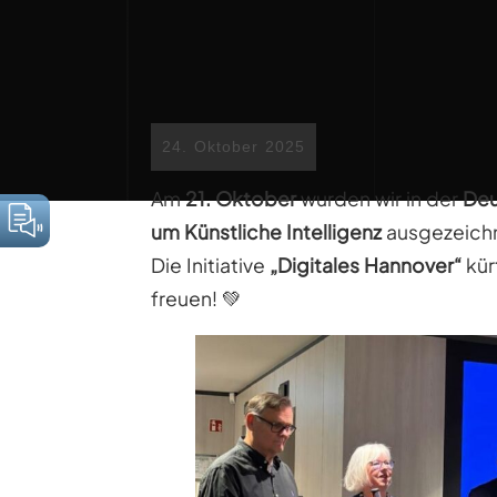
24. Oktober 2025
Am
21. Oktober
wurden wir in der
Deu
um Künstliche Intelligenz
ausgezeich
Die Initiative
„Digitales Hannover“
kür
freuen! 💚