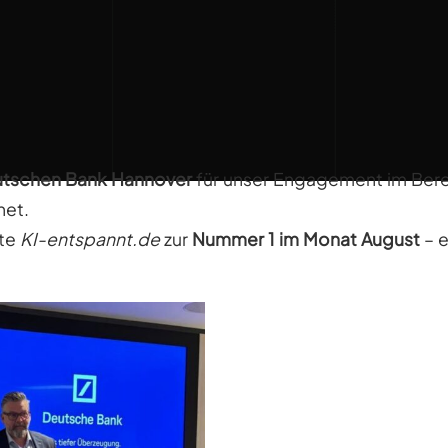
tschen Bank Hannover
für unser Engagement im Ber
net.
te
KI-entspannt.de
zur
Nummer 1 im Monat August
– e