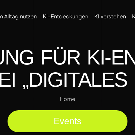
im Alltag nutzen
KI-Entdeckungen
KI verstehen
K
NG FÜR KI-E
BEI „DIGITALE
Home
Events