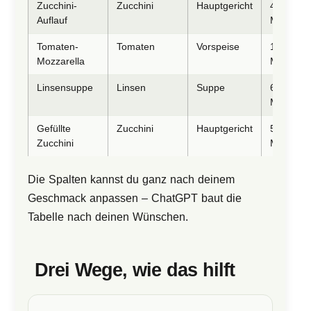
Zucchini-
Zucchini
Hauptgericht
45
Auflauf
Min.
Tomaten-
Tomaten
Vorspeise
10
Mozzarella
Min.
Linsensuppe
Linsen
Suppe
60
Min.
Gefüllte
Zucchini
Hauptgericht
50
Zucchini
Min.
Die Spalten kannst du ganz nach deinem
Geschmack anpassen – ChatGPT baut die
Tabelle nach deinen Wünschen.
Drei Wege, wie das hilft